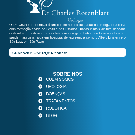
O Dr. Charles Rosenblatt é um dos nomes de destaque da urologia brasileira,
com formação sólida no Brasil e nos Estados Unidos e mais de três décadas
dedicadas à medicina. Especialista em cirurgia robótica, urologia oncológica e
saúde masculina, atua em hospitais de excelência como o Albert Einstein e o
São Luiz, em São Paulo
CRM: 52819 - SP RQE Nº: 58736
SOBRE NÓS
QUEM SOMOS
UROLOGIA
DOENÇAS
TRATAMENTOS
ROBÓTICA
BLOG