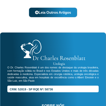
Leia Outros Artigos
O Dr. Charles Rosenblatt é um dos nomes de destaque da urologia brasileira,
com formação sólida no Brasil e nos Estados Unidos e mais de três décadas
dedicadas à medicina. Especialista em cirurgia robótica, urologia oncológica e
saúde masculina, atua em hospitais de excelência como o Albert Einstein e o
São Luiz, em São Paulo
CRM: 52819 - SP RQE Nº: 58736
SOBRE NÓS