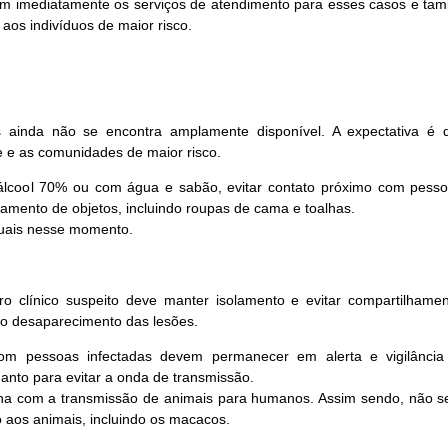
em imediatamente os serviços de atendimento para esses casos e ta
aos indivíduos de maior risco.
 ainda não se encontra amplamente disponível. A expectativa é
e e as comunidades de maior risco.
álcool 70% ou com água e sabão, evitar contato próximo com pess
lhamento de objetos, incluindo roupas de cama e toalhas.
xuais nesse momento.
 clínico suspeito deve manter isolamento e evitar compartilhame
to desaparecimento das lesões.
com pessoas infectadas devem permanecer em alerta e vigilânci
anto para evitar a onda de transmissão.
ona com a transmissão de animais para humanos. Assim sendo, não se j
 aos animais, incluindo os macacos.