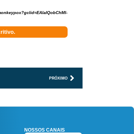
l/monkeypox?gclid=EAIaIQobChMI-
itivo.
PRÓXIMO
NOSSOS CANAIS