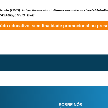
Saúde (OMS): https://www.who.int/news-room/fact- sheets/detai
AYASABEgLMvfD_BwE
údo educativo, sem finalidade promocional ou prescr
SOBRE NÓS