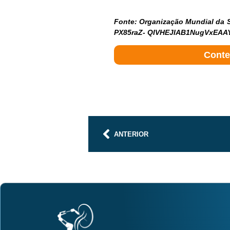
Fonte: Organização Mundial da 
PX85raZ- QIVHEJIAB1NugVxEA
Conte
ANTERIOR