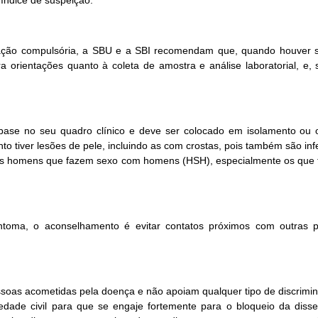
ndice de suspeição.
cação compulsória, a SBU e a SBI recomendam que, quando houver su
a orientações quanto à coleta de amostra e análise laboratorial, e, 
base no seu quadro clínico e deve ser colocado em isolamento ou 
o tiver lesões de pele, incluindo as com crostas, pois também são inf
 homens que fazem sexo com homens (HSH), especialmente os que têm
ntoma, o aconselhamento é evitar contatos próximos com outras 
ssoas acometidas pela doença e não apoiam qualquer tipo de discrimi
dade civil para que se engaje fortemente para o bloqueio da dis